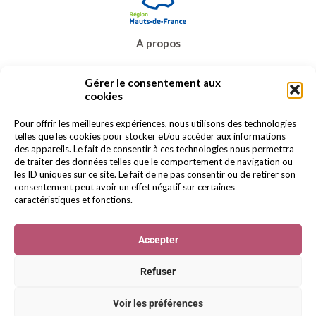
A propos
Prêt-à-porter
Gérer le consentement aux
Bijoux & accessoires
cookies
Carte cadeau
Promos
Pour offrir les meilleures expériences, nous utilisons des technologies
telles que les cookies pour stocker et/ou accéder aux informations
Contact
des appareils. Le fait de consentir à ces technologies nous permettra
de traiter des données telles que le comportement de navigation ou
les ID uniques sur ce site. Le fait de ne pas consentir ou de retirer son
consentement peut avoir un effet négatif sur certaines
caractéristiques et fonctions.
Accepter
© 2022 BERELLA Tous droits réservés.
Mentions
légales
-
Politique de confidentialité
-
Gestion des
Refuser
cookies
Voir les préférences