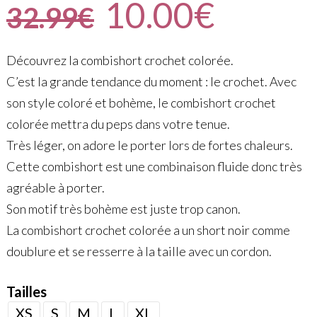
10.00
€
32.99
€
Découvrez la combishort crochet colorée.
C’est la grande tendance du moment : le crochet. Avec
son style coloré et bohème, le combishort crochet
colorée mettra du peps dans votre tenue.
Très léger, on adore le porter lors de fortes chaleurs.
Cette combishort est une combinaison fluide donc très
agréable à porter.
Son motif très bohème est juste trop canon.
La combishort crochet colorée a un short noir comme
doublure et se resserre à la taille avec un cordon.
Tailles
XS
S
M
L
XL