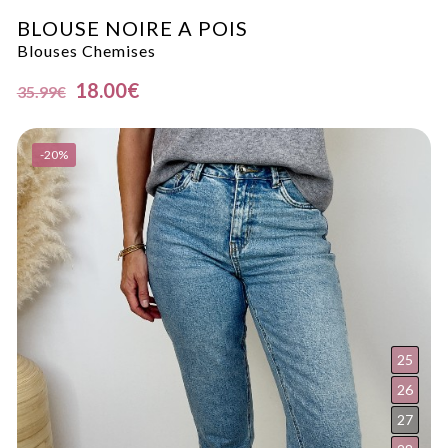
BLOUSE NOIRE A POIS
Blouses Chemises
18.00
€
35.99
€
-20%
25
26
27