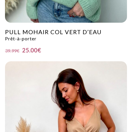
PULL MOHAIR COL VERT D’EAU
Prêt-à-porter
25.00
€
39.99
€