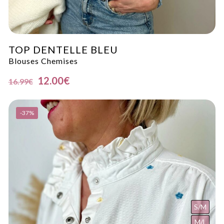
TOP DENTELLE BLEU
Blouses Chemises
12.00
€
16.99
€
-37%
S/M
M/L