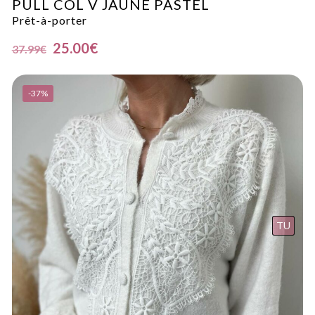
PULL COL V JAUNE PASTEL
Prêt-à-porter
25.00
€
37.99
€
-37%
TU