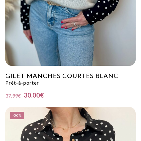
GILET MANCHES COURTES BLANC
Prêt-à-porter
30.00
€
37.99
€
-50%