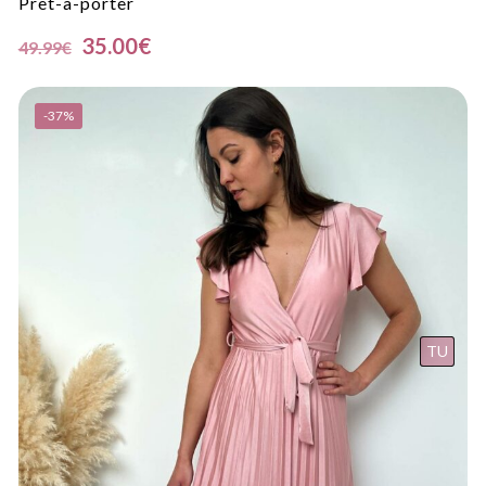
Prêt-à-porter
35.00
€
49.99
€
-37%
TU