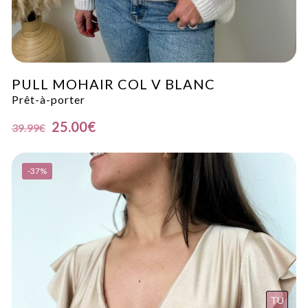
PULL MOHAIR COL V BLANC
Prêt-à-porter
25.00
€
39.99
€
-37%
TU