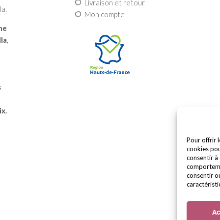
Livraison et retour
la.
Mon compte
une
la
,
s
ix.
Pour offrir 
cookies pou
consentir à
comportemen
consentir o
caractéristi
Ac