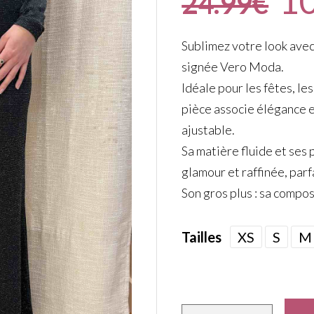
1
24.99
€
Sublimez votre look avec 
signée Vero Moda.
Idéale pour les fêtes, le
pièce associe élégance et
ajustable.
Sa matière fluide et ses 
glamour et raffinée, parf
Son gros plus : sa compos
Tailles
XS
S
M