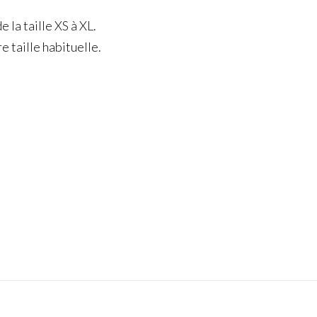
 la taille XS à XL.
taille habituelle.