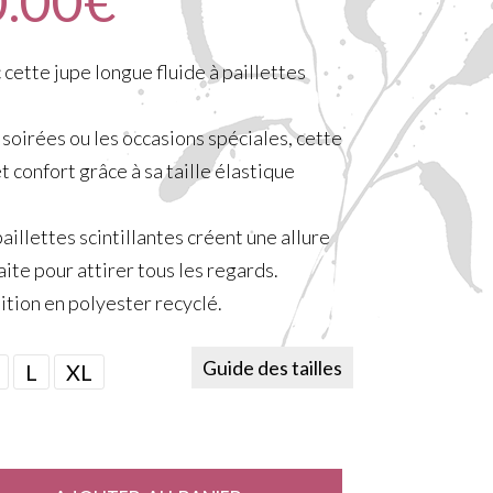
0.00
€
cette jupe longue fluide à paillettes
s soirées ou les occasions spéciales, cette
 confort grâce à sa taille élastique
paillettes scintillantes créent une allure
aite pour attirer tous les regards.
ition en polyester recyclé.
Guide des tailles
L
XL