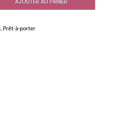
AJOUTER AU PANIER
s
,
Prêt-à-porter