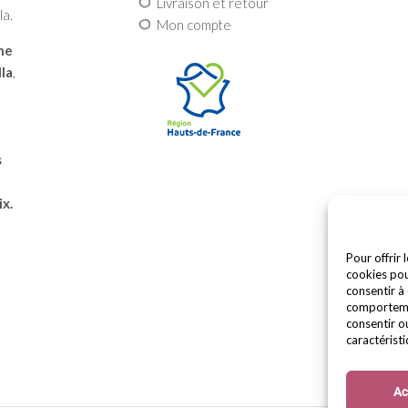
Livraison et retour
la.
Mon compte
une
la
,
s
ix.
Pour offrir 
cookies pou
consentir à
comportemen
consentir o
caractéristi
Ac