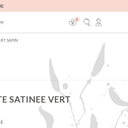
UE
0
RIX
RT SAPIN
E SATINEE VERT
IE