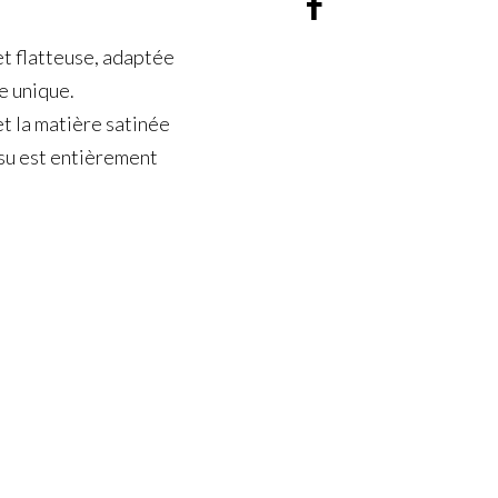
et flatteuse, adaptée
le unique.
et la matière satinée
ssu est entièrement