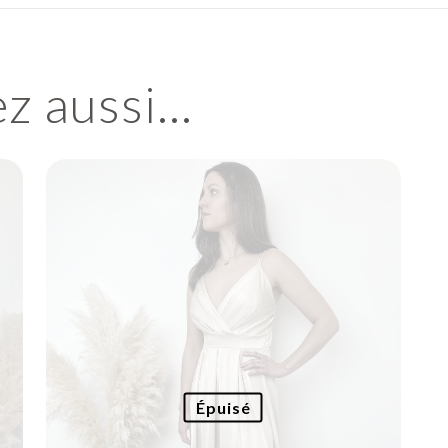
ez aussi…
Épuisé