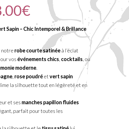
8.00
€
t Sapin – Chic Intemporel & Brillance
r notre
robe courte satinée
à l’éclat
pour vos
événements chics
,
cocktails
, ou
émonie moderne
.
pagne
,
rose poudré
et
vert sapin
lime la silhouette tout en légèreté et en
eur et ses
manches papillon fluides
ant, parfait pour toutes les
 la silhouette et le
tissu satiné
lui