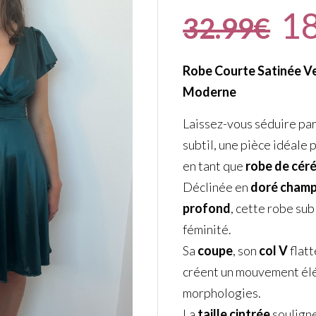
1
32.99
€
Robe Courte Satinée Ver
Moderne
Laissez-vous séduire pa
subtil, une pièce idéale 
en tant que
robe de cér
Déclinée en
doré cham
profond
, cette robe sub
féminité.
Sa
coupe
, son
col V
flatt
créent un mouvement élég
morphologies.
La
taille cintrée
souligne