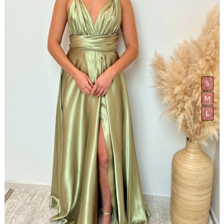
S
M
L