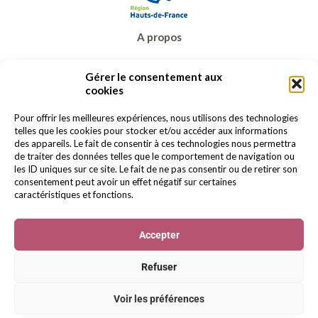
A propos
Prêt-à-porter
Gérer le consentement aux
Bijoux & accessoires
cookies
Carte cadeau
Promos
Pour offrir les meilleures expériences, nous utilisons des technologies
telles que les cookies pour stocker et/ou accéder aux informations
Contact
des appareils. Le fait de consentir à ces technologies nous permettra
de traiter des données telles que le comportement de navigation ou
les ID uniques sur ce site. Le fait de ne pas consentir ou de retirer son
consentement peut avoir un effet négatif sur certaines
caractéristiques et fonctions.
Accepter
© 2022 BERELLA Tous droits réservés.
Mentions
légales
-
Politique de confidentialité
-
Gestion des
Refuser
cookies
Voir les préférences