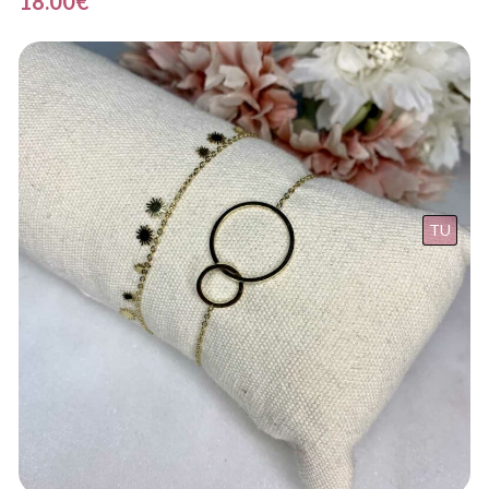
18.00
€
TU