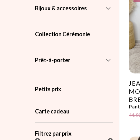
Bijoux & accessoires
Collection Cérémonie
Prêt-à-porter
JE
Petits prix
MO
BR
Pant
Carte cadeau
44.9
Filtrez par prix