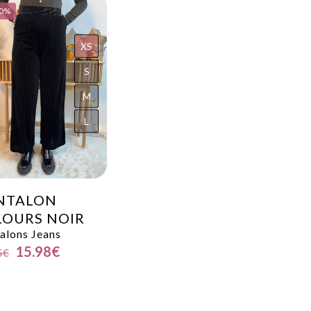
60%
XS
S
M
L
NTALON
LOURS NOIR
alons Jeans
15.98
€
5
€