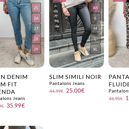
25
XS
26
S
27
M
28
L
29
XL
AN DENIM
SLIM SIMILI NOIR
PANT
Pantalons Jeans
M FIT
FLUID
25.00
€
Pantalon
ENDA
44.99
€
1
alons Jeans
44.95
€
35.99
€
9
€