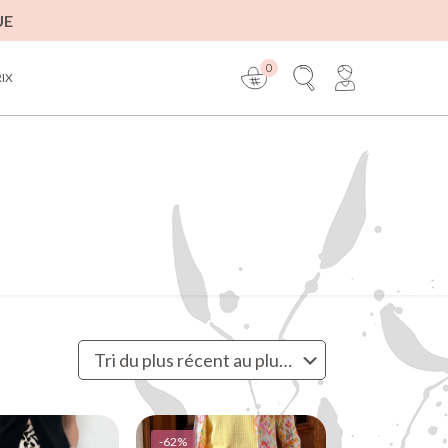
UE
0
RIX
-62%