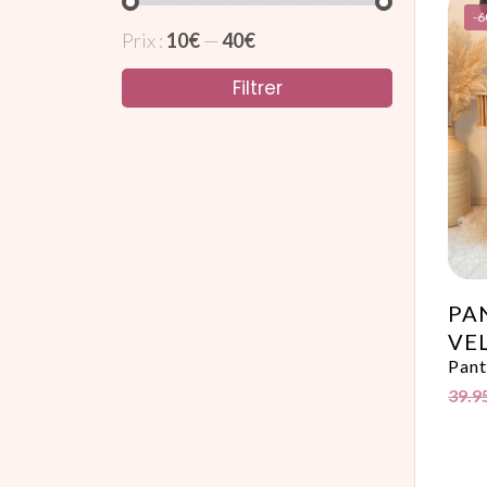
-
Prix :
10€
—
40€
Filtrer
PA
VE
Pant
39.9