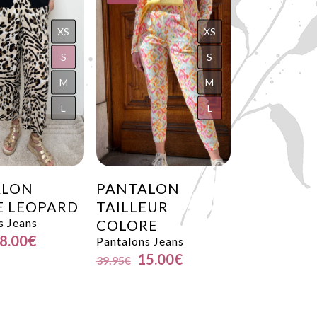
XS
XS
S
S
M
M
L
L
ALON
PANTALON
E LEOPARD
TAILLEUR
s Jeans
COLORE
8.00
€
Pantalons Jeans
15.00
€
39.95
€