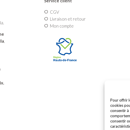
Service client
CGV
Livraison et retour
la.
Mon compte
une
la
,
s
ix.
Pour offrir 
cookies pou
consentir à
comportemen
consentir o
caractéristi