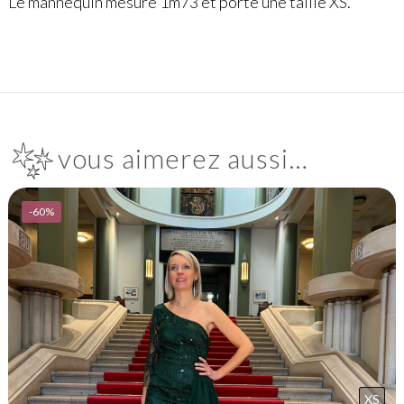
Le mannequin mesure 1m73 et porte une taille XS.
vous aimerez aussi…
-60%
XS