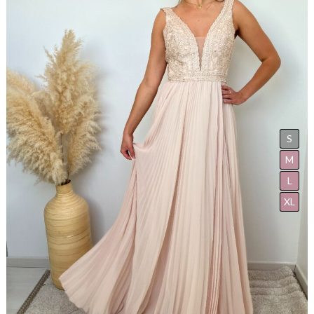
S
M
L
XL