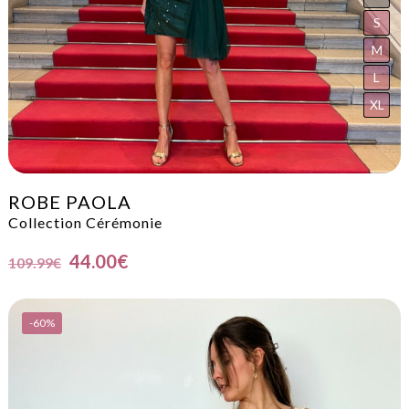
S
M
L
XL
ROBE PAOLA
Collection Cérémonie
44.00
€
109.99
€
-60%