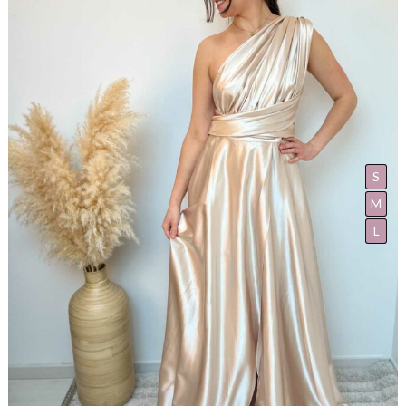
S
M
L