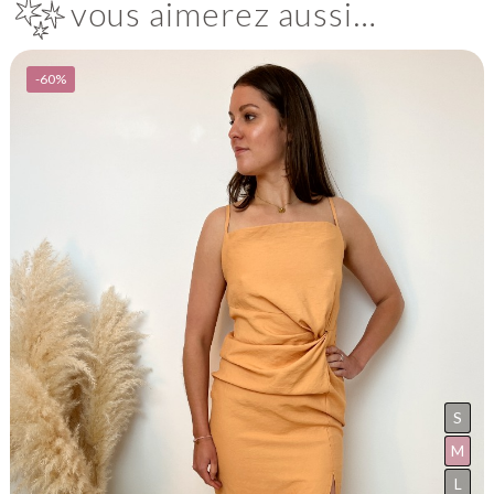
vous aimerez aussi…
-60%
S
M
L